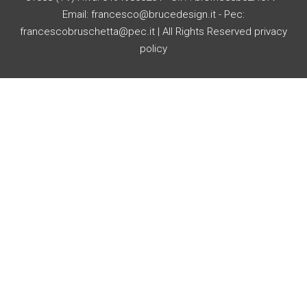
Email: francesco@brucedesign.it - Pec:
francescobruschetta@pec.it | All Rights Reserved
privacy
policy