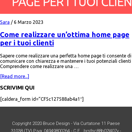
Sara
/
6 Marzo 2023
Come realizzare un’ottima home page
per i tuoi clienti
Sapere come realizzare una perfetta home page ti consente di
comunicare con chiarezza e mantenere i tuoi potenziali clienti
Comprendere come realizzare una …
[Read more...]
SCRIVIMI QUI
[caldera_form id=”CF5c127588ab4a1″]
Copyright 2020 Bruce Design - Via Curtatone 11 Paese
31038 (TV) P.iva: 04949800264 - C.F. : brsfnc88b02l407v -